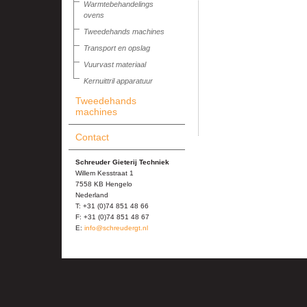
Warmtebehandelings
ovens
Tweedehands machines
Transport en opslag
Vuurvast materiaal
Kernuittril apparatuur
Tweedehands
machines
Contact
Schreuder Gieterij Techniek
Willem Kesstraat 1
7558 KB Hengelo
Nederland
T: +31 (0)74 851 48 66
F: +31 (0)74 851 48 67
E:
info@schreudergt.nl