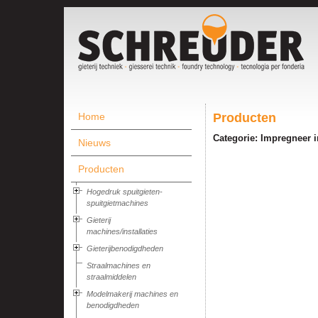
Home
Producten
Categorie: Impregneer in
Nieuws
Producten
Hogedruk spuitgieten-
spuitgietmachines
Gieterij
machines/installaties
Gieterijbenodigdheden
Straalmachines en
straalmiddelen
Modelmakerij machines en
benodigdheden