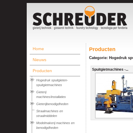
Home
Producten
Categorie: Hogedruk sp
Nieuws
Spuitgietmachines -...
Producten
Hogedruk spuitgieten-
spuitgietmachines
Gieterij
machines/installaties
Gieterijbenodigdheden
Straalmachines en
straalmiddelen
Modelmakerij machines en
benodigdheden