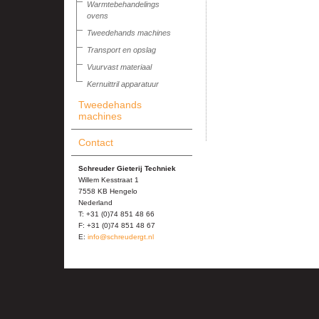
Warmtebehandelings
ovens
Tweedehands machines
Transport en opslag
Vuurvast materiaal
Kernuittril apparatuur
Tweedehands
machines
Contact
Schreuder Gieterij Techniek
Willem Kesstraat 1
7558 KB Hengelo
Nederland
T: +31 (0)74 851 48 66
F: +31 (0)74 851 48 67
E:
info@schreudergt.nl