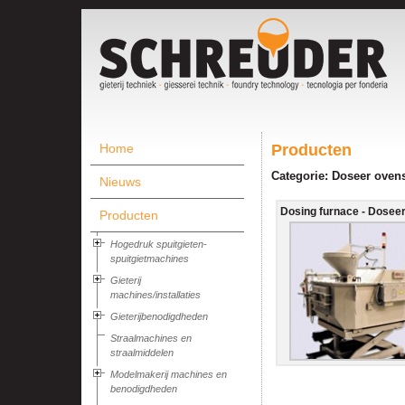
Home
Producten
Categorie: Doseer oven
Nieuws
Dosing furnace - Doseer
Producten
Hogedruk spuitgieten-
spuitgietmachines
Gieterij
machines/installaties
Gieterijbenodigdheden
Straalmachines en
straalmiddelen
Modelmakerij machines en
benodigdheden