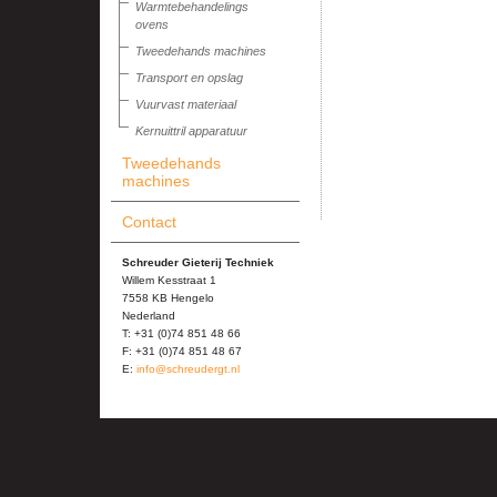
Warmtebehandelings
ovens
Tweedehands machines
Transport en opslag
Vuurvast materiaal
Kernuittril apparatuur
Tweedehands
machines
Contact
Schreuder Gieterij Techniek
Willem Kesstraat 1
7558 KB Hengelo
Nederland
T: +31 (0)74 851 48 66
F: +31 (0)74 851 48 67
E:
info@schreudergt.nl