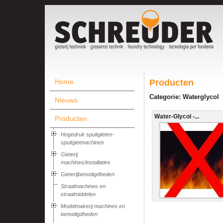
Home
Producten
Categorie: Waterglycol
Nieuws
Water-Glycol -...
Producten
Hogedruk spuitgieten-
spuitgietmachines
Gieterij
machines/installaties
Gieterijbenodigdheden
Straalmachines en
straalmiddelen
Modelmakerij machines en
benodigdheden