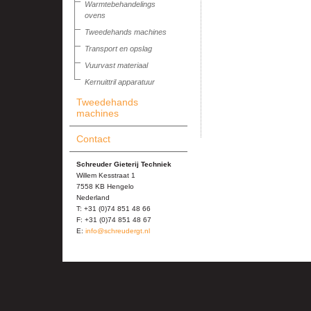
Warmtebehandelings
ovens
Tweedehands machines
Transport en opslag
Vuurvast materiaal
Kernuittril apparatuur
Tweedehands
machines
Contact
Schreuder Gieterij Techniek
Willem Kesstraat 1
7558 KB Hengelo
Nederland
T: +31 (0)74 851 48 66
F: +31 (0)74 851 48 67
E:
info@schreudergt.nl