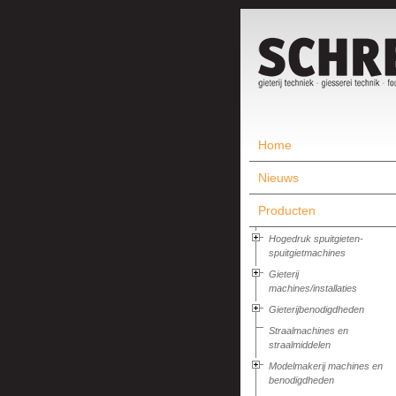
Home
Nieuws
Producten
Hogedruk spuitgieten-
spuitgietmachines
Gieterij
machines/installaties
Gieterijbenodigdheden
Straalmachines en
straalmiddelen
Modelmakerij machines en
benodigdheden