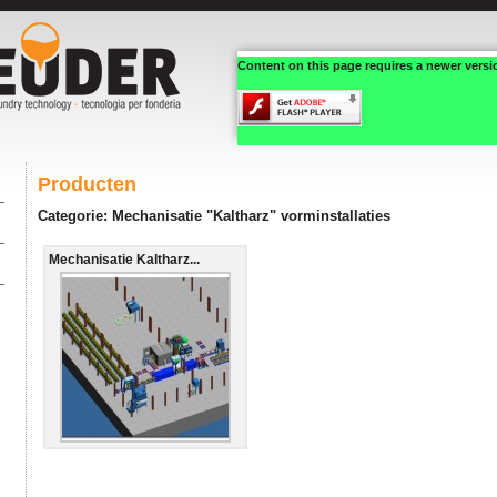
Content on this page requires a newer versi
Producten
Categorie: Mechanisatie "Kaltharz" vorminstallaties
Mechanisatie Kaltharz...