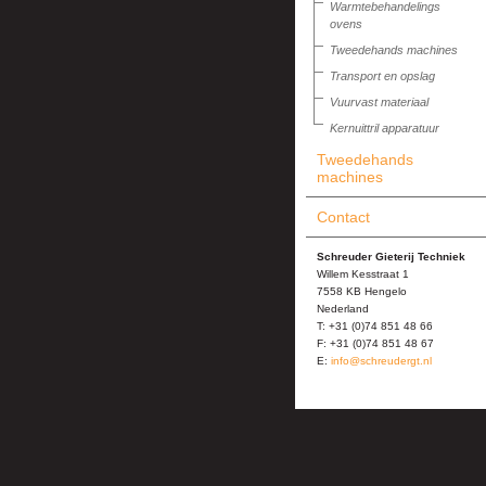
Warmtebehandelings
ovens
Tweedehands machines
Transport en opslag
Vuurvast materiaal
Kernuittril apparatuur
Tweedehands
machines
Contact
Schreuder Gieterij Techniek
Willem Kesstraat 1
7558 KB Hengelo
Nederland
T: +31 (0)74 851 48 66
F: +31 (0)74 851 48 67
E:
info@schreudergt.nl