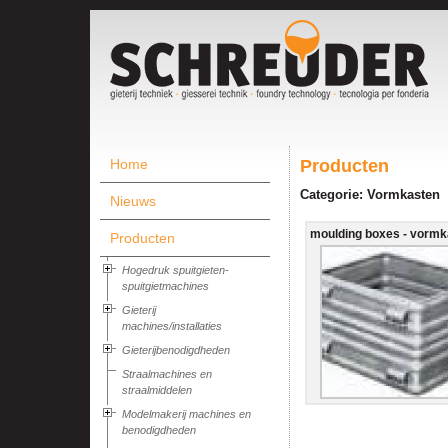
Home
Producten
Categorie: Vormkasten
Nieuws
moulding boxes - vormka
Producten
Hogedruk spuitgieten-
spuitgietmachines
Gieterij
machines/installaties
Gieterijbenodigdheden
Straalmachines en
straalmiddelen
Modelmakerij machines en
benodigdheden