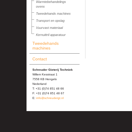
Warmtebehandelings
ovens
Tweedehands machines
Transport en opslag
Vuurvast materiaal
Kernuittril apparatuur
Tweedehands
machines
Contact
Schreuder Gieterij Techniek
Willem Kesstraat 1
7558 KB Hengelo
Nederland
T: +31 (0)74 851 48 66
F: +31 (0)74 851 48 67
E:
info@schreudergt.nl