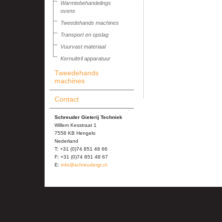
Warmtebehandelings
ovens
Tweedehands machines
Transport en opslag
Vuurvast materiaal
Kernuittril apparatuur
Tweedehands
machines
Contact
Schreuder Gieterij Techniek
Willem Kesstraat 1
7558 KB Hengelo
Nederland
T: +31 (0)74 851 48 66
F: +31 (0)74 851 48 67
E:
info@schreudergt.nl