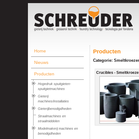
Home
Producten
Categorie: Smeltkroeze
Nieuws
Crucibles - Smeltkroezen
Producten
Hogedruk spuitgieten-
spuitgietmachines
Gieterij
machines/installaties
Gieterijbenodigdheden
Straalmachines en
straalmiddelen
Modelmakerij machines en
benodigdheden