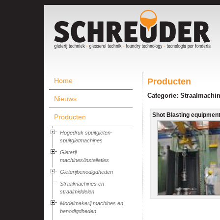
Home
Producten
Categorie: Straalmachi
Nieuws
Shot Blasting equipment 
Producten
Hogedruk spuitgieten-
spuitgietmachines
Gieterij
machines/installaties
Gieterijbenodigdheden
Straalmachines en
straalmiddelen
Modelmakerij machines en
benodigdheden