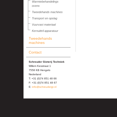
Warmtebehandelings
ovens
Tweedehands machines
Transport en opslag
Vuurvast materiaal
Kernuittril apparatuur
Tweedehands
machines
Contact
Schreuder Gieterij Techniek
Willem Kesstraat 1
7558 KB Hengelo
Nederland
T: +31 (0)74 851 48 66
F: +31 (0)74 851 48 67
E:
info@schreudergt.nl