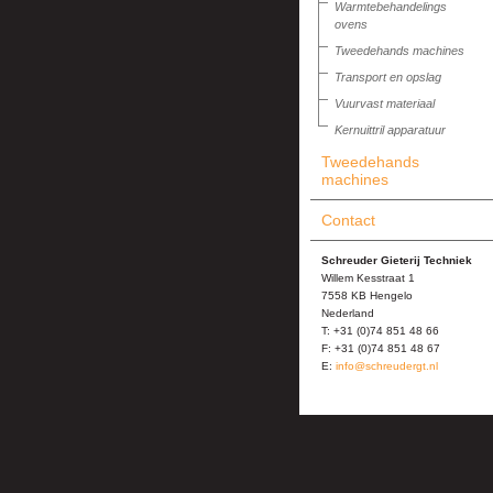
Warmtebehandelings
ovens
Tweedehands machines
Transport en opslag
Vuurvast materiaal
Kernuittril apparatuur
Tweedehands
machines
Contact
Schreuder Gieterij Techniek
Willem Kesstraat 1
7558 KB Hengelo
Nederland
T: +31 (0)74 851 48 66
F: +31 (0)74 851 48 67
E:
info@schreudergt.nl