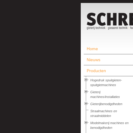
Home
Nieuws
Producten
Hogedruk spuitgieten-
spuitgietmachines
Gieterij
machines/installaties
Gieterijbenodigdheden
Straalmachines en
straalmiddelen
Modelmakerij machines en
benodigdheden