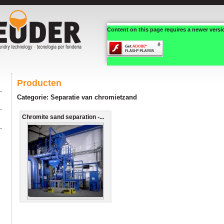
Content on this page requires a newer versi
Producten
Categorie: Separatie van chromietzand
Chromite sand separation -...