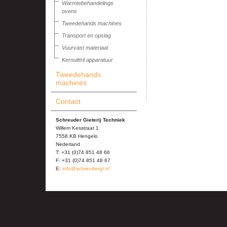
Warmtebehandelings
ovens
Tweedehands machines
Transport en opslag
Vuurvast materiaal
Kernuittril apparatuur
Tweedehands
machines
Contact
Schreuder Gieterij Techniek
Willem Kesstraat 1
7558 KB Hengelo
Nederland
T: +31 (0)74 851 48 66
F: +31 (0)74 851 48 67
E:
info@schreudergt.nl