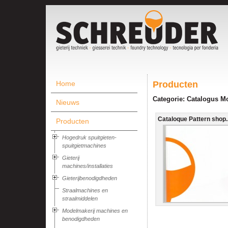
Home
Producten
Categorie: Catalogus 
Nieuws
Cataloque Pattern shop..
Producten
Hogedruk spuitgieten-
spuitgietmachines
Gieterij
machines/installaties
Gieterijbenodigdheden
Straalmachines en
straalmiddelen
Modelmakerij machines en
benodigdheden