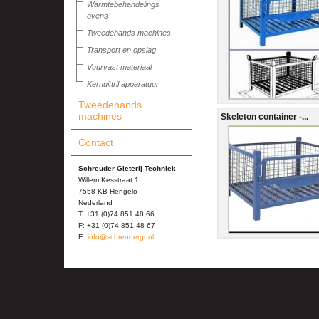
Warmtebehandelings
ovens
Tweedehands machines
Transport en opslag
Vuurvast materiaal
Kernuittril apparatuur
Tweedehands
machines
Skeleton container -...
Contact
Schreuder Gieterij Techniek
Willem Kesstraat 1
7558 KB Hengelo
Nederland
T: +31 (0)74 851 48 66
F: +31 (0)74 851 48 67
E:
info@schreudergt.nl