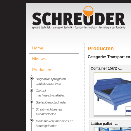
Home
Producten
Categorie: Transport en
Nieuws
Container 15/72 -...
Producten
Hogedruk spuitgieten-
spuitgietmachines
Gieterij
machines/installaties
Gieterijbenodigdheden
Straalmachines en
straalmiddelen
Modelmakerij machines en
Lattice pallet - ...
benodigdheden