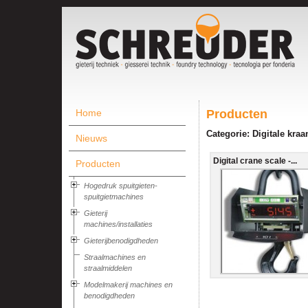
Home
Producten
Categorie: Digitale kra
Nieuws
Digital crane scale -...
Producten
Hogedruk spuitgieten-
spuitgietmachines
Gieterij
machines/installaties
Gieterijbenodigdheden
Straalmachines en
straalmiddelen
Modelmakerij machines en
benodigdheden