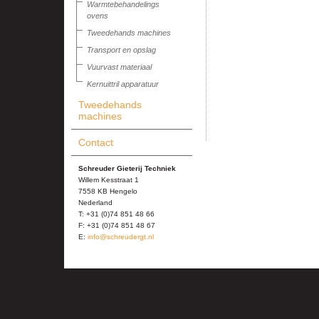
Warmtebehandelings
ovens
Tweedehands machines
Transport en opslag
Vuurvast materiaal
Kernuittril apparatuur
Tweedehands
machines
Contact
Schreuder Gieterij Techniek
Willem Kesstraat 1
7558 KB Hengelo
Nederland
T: +31 (0)74 851 48 66
F: +31 (0)74 851 48 67
E:
info@schreudergt.nl