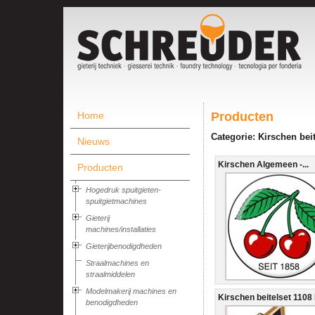
Home
Producten
Categorie: Kirschen bei
Nieuws
Kirschen Algemeen -...
Producten
Hogedruk spuitgieten-
spuitgietmachines
Gieterij
machines/installaties
Gieterijbenodigdheden
Straalmachines en
straalmiddelen
Modelmakerij machines en
Kirschen beitelset 1108 
benodigdheden