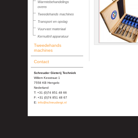
Warmtebehandelings
ovens
Tweedehands machines
Transport en opslag
Vuurvast materiaal
Kernuittril apparatuur
Tweedehands
machines
Contact
Schreuder Gieterij Techniek
Willem Kesstraat 1
7558 KB Hengelo
Nederland
T: +31 (0)74 851 48 66
F: +31 (0)74 851 48 67
E:
info@schreudergt.nl