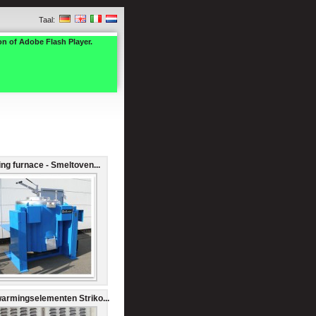
Taal:
on of Adobe Flash Player.
ing furnace - Smeltoven...
armingselementen Striko...