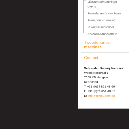
Warmtebehandelings
ovens
Tweedehands machines
Transport en opslag
Vuurvast materiaal
Kernuittril apparatuur
Tweedehands
machines
Contact
Schreuder Gieterij Techniek
Willem Kesstraat 1
7558 KB Hengelo
Nederland
T: +31 (0)74 851 48 66
F: +31 (0)74 851 48 67
E:
info@schreudergt.nl