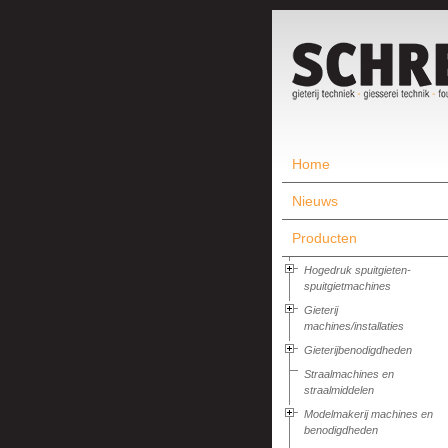
Home
Nieuws
Producten
Hogedruk spuitgieten-
spuitgietmachines
Gieterij
machines/installaties
Gieterijbenodigdheden
Straalmachines en
straalmiddelen
Modelmakerij machines en
benodigdheden