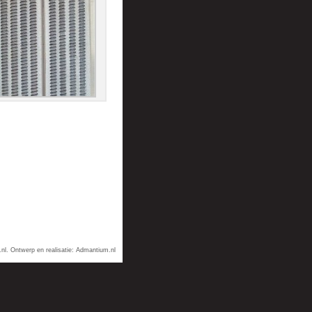
nl
. Ontwerp en realisatie:
Admantium.nl