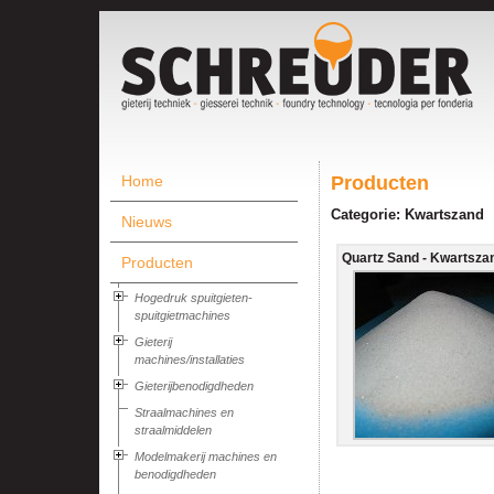
Home
Producten
Categorie: Kwartszand
Nieuws
Quartz Sand - Kwartszand
Producten
Hogedruk spuitgieten-
spuitgietmachines
Gieterij
machines/installaties
Gieterijbenodigdheden
Straalmachines en
straalmiddelen
Modelmakerij machines en
benodigdheden