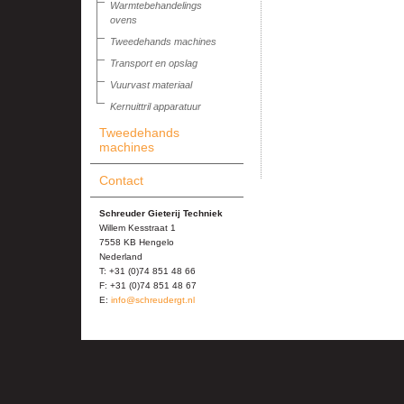
Warmtebehandelings
ovens
Tweedehands machines
Transport en opslag
Vuurvast materiaal
Kernuittril apparatuur
Tweedehands
machines
Contact
Schreuder Gieterij Techniek
Willem Kesstraat 1
7558 KB Hengelo
Nederland
T: +31 (0)74 851 48 66
F: +31 (0)74 851 48 67
E:
info@schreudergt.nl