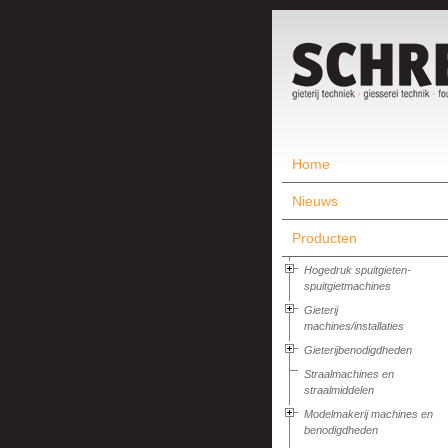
Home
Nieuws
Producten
Hogedruk spuitgieten-
spuitgietmachines
Gieterij
machines/installaties
Gieterijbenodigdheden
Straalmachines en
straalmiddelen
Modelmakerij machines en
benodigdheden