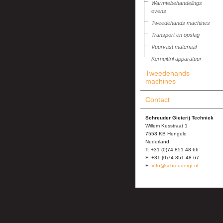
Warmtebehandelings
ovens
Tweedehands machines
Transport en opslag
Vuurvast materiaal
Kernuittril apparatuur
Tweedehands
machines
Contact
Schreuder Gieterij Techniek
Willem Kesstraat 1
7558 KB Hengelo
Nederland
T: +31 (0)74 851 48 66
F: +31 (0)74 851 48 67
E:
info@schreudergt.nl