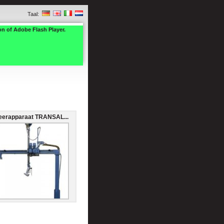
Taal:
on of Adobe Flash Player.
eerapparaat TRANSAL...