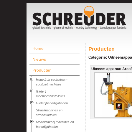
Home
Producten
Categorie: Uitneemappa
Nieuws
Uitneem apparaat Arcofa
Producten
Hogedruk spuitgieten-
spuitgietmachines
Gieterij
machines/installaties
Gieterijbenodigdheden
Straalmachines en
straalmiddelen
Modelmakerij machines en
benodigdheden