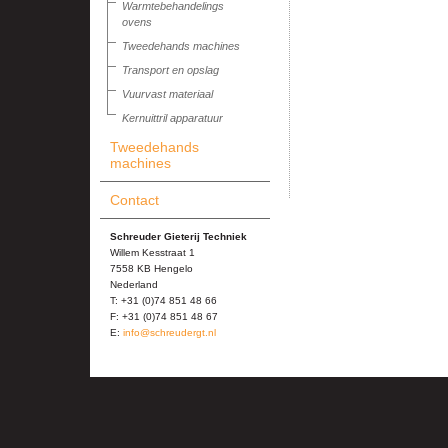
Warmtebehandelings
ovens
Tweedehands machines
Transport en opslag
Vuurvast materiaal
Kernuittril apparatuur
Tweedehands
machines
Contact
Schreuder Gieterij Techniek
Willem Kesstraat 1
7558 KB Hengelo
Nederland
T: +31 (0)74 851 48 66
F: +31 (0)74 851 48 67
E:
info@schreudergt.nl