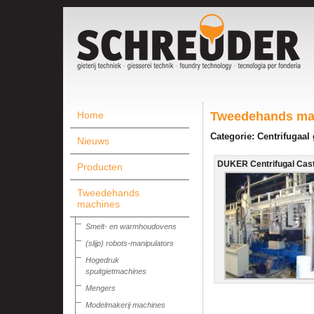
Home
Tweedehands ma
Categorie: Centrifugaal
Nieuws
DUKER Centrifugal Casti
Producten
Tweedehands
machines
Smelt- en warmhoudovens
(slijp) robots-manipulators
Hogedruk
spuitgietmachines
Mengers
Modelmakerij machines