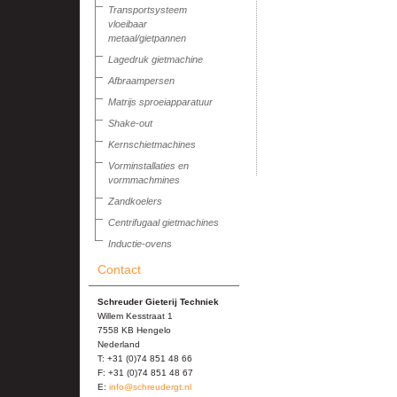
Transportsysteem
vloeibaar
metaal/gietpannen
Lagedruk gietmachine
Afbraampersen
Matrijs sproeiapparatuur
Shake-out
Kernschietmachines
Vorminstallaties en
vormmachmines
Zandkoelers
Centrifugaal gietmachines
Inductie-ovens
Contact
Schreuder Gieterij Techniek
Willem Kesstraat 1
7558 KB Hengelo
Nederland
T: +31 (0)74 851 48 66
F: +31 (0)74 851 48 67
E:
info@schreudergt.nl