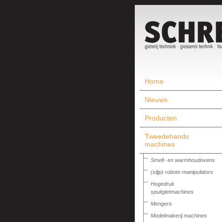
Home
Nieuws
Producten
Tweedehands
machines
Smelt- en warmhoudovens
(slijp) robots-manipulators
Hogedruk
spuitgietmachines
Mengers
Modelmakerij machines