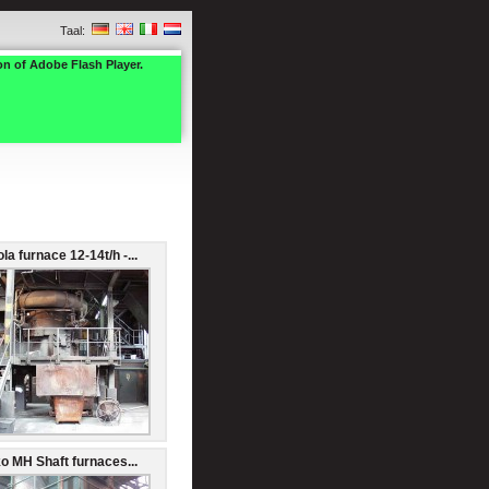
Taal:
on of Adobe Flash Player.
la furnace 12-14t/h -...
ko MH Shaft furnaces...