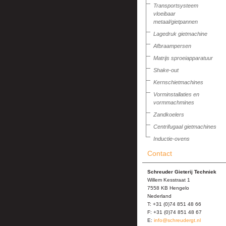
Transportsysteem
vloeibaar
metaal/gietpannen
Lagedruk gietmachine
Afbraampersen
Matrijs sproeiapparatuur
Shake-out
Kernschietmachines
Vorminstallaties en
vormmachmines
Zandkoelers
Centrifugaal gietmachines
Inductie-ovens
Contact
Schreuder Gieterij Techniek
Willem Kesstraat 1
7558 KB Hengelo
Nederland
T: +31 (0)74 851 48 66
F: +31 (0)74 851 48 67
E:
info@schreudergt.nl