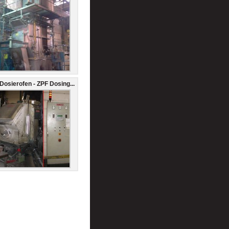
Dosierofen - ZPF Dosing...