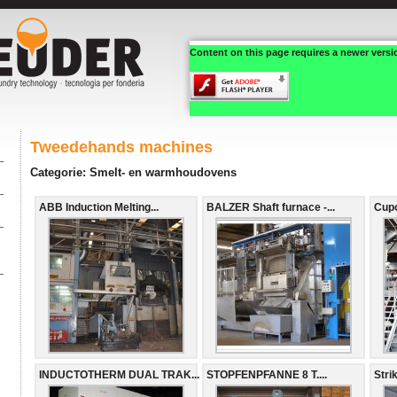
Content on this page requires a newer versi
Tweedehands machines
Categorie: Smelt- en warmhoudovens
ABB Induction Melting...
BALZER Shaft furnace -...
Cupo
INDUCTOTHERM DUAL TRAK...
STOPFENPFANNE 8 T....
Stri