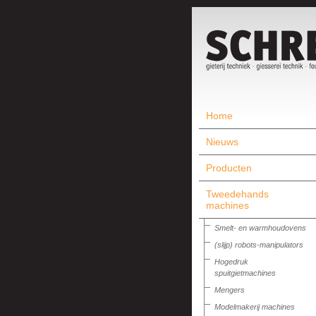
Home
Nieuws
Producten
Tweedehands
machines
Smelt- en warmhoudovens
(slijp) robots-manipulators
Hogedruk
spuitgietmachines
Mengers
Modelmakerij machines