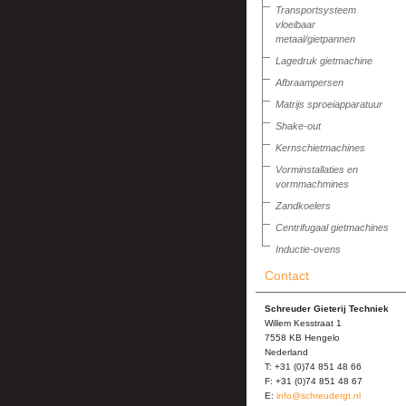
Transportsysteem
vloeibaar
metaal/gietpannen
Lagedruk gietmachine
Afbraampersen
Matrijs sproeiapparatuur
Shake-out
Kernschietmachines
Vorminstallaties en
vormmachmines
Zandkoelers
Centrifugaal gietmachines
Inductie-ovens
Contact
Schreuder Gieterij Techniek
Willem Kesstraat 1
7558 KB Hengelo
Nederland
T: +31 (0)74 851 48 66
F: +31 (0)74 851 48 67
E:
info@schreudergt.nl