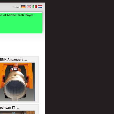
Taal:
on of Adobe Flash Player.
ENK Anbaugerät...
penpan 8T -...