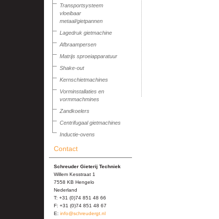
Transportsysteem
vloeibaar
metaal/gietpannen
Lagedruk gietmachine
Afbraampersen
Matrijs sproeiapparatuur
Shake-out
Kernschietmachines
Vorminstallaties en
vormmachmines
Zandkoelers
Centrifugaal gietmachines
Inductie-ovens
Contact
Schreuder Gieterij Techniek
Willem Kesstraat 1
7558 KB Hengelo
Nederland
T: +31 (0)74 851 48 66
F: +31 (0)74 851 48 67
E:
info@schreudergt.nl