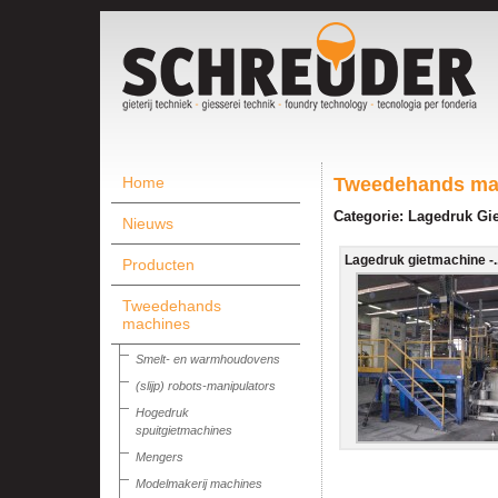
Home
Tweedehands ma
Categorie: Lagedruk Gi
Nieuws
Lagedruk gietmachine -..
Producten
Tweedehands
machines
Smelt- en warmhoudovens
(slijp) robots-manipulators
Hogedruk
spuitgietmachines
Mengers
Modelmakerij machines