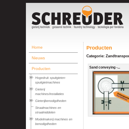
Home
Producten
Categorie: Zandtranspor
Nieuws
Sand conveying -...
Producten
Hogedruk spuitgieten-
spuitgietmachines
Gieterij
machines/installaties
Gieterijbenodigdheden
Straalmachines en
straalmiddelen
Modelmakerij machines en
benodigdheden