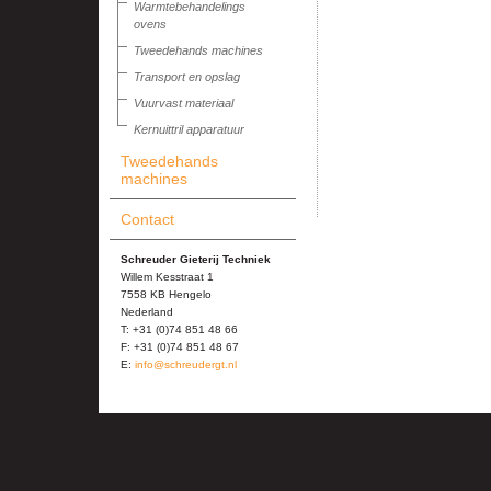
Warmtebehandelings
ovens
Tweedehands machines
Transport en opslag
Vuurvast materiaal
Kernuittril apparatuur
Tweedehands
machines
Contact
Schreuder Gieterij Techniek
Willem Kesstraat 1
7558 KB Hengelo
Nederland
T: +31 (0)74 851 48 66
F: +31 (0)74 851 48 67
E:
info@schreudergt.nl