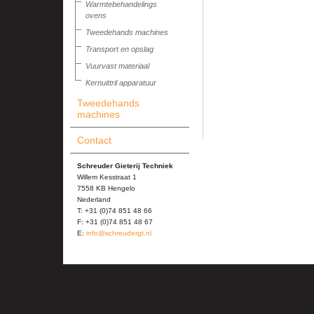
Warmtebehandelings
ovens
Tweedehands machines
Transport en opslag
Vuurvast materiaal
Kernuittril apparatuur
Tweedehands
machines
Contact
Schreuder Gieterij Techniek
Willem Kesstraat 1
7558 KB Hengelo
Nederland
T: +31 (0)74 851 48 66
F: +31 (0)74 851 48 67
E:
info@schreudergt.nl