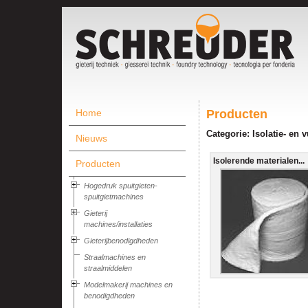
Home
Producten
Categorie: Isolatie- en 
Nieuws
Isolerende materialen...
Producten
Hogedruk spuitgieten-
spuitgietmachines
Gieterij
machines/installaties
Gieterijbenodigdheden
Straalmachines en
straalmiddelen
Modelmakerij machines en
benodigdheden