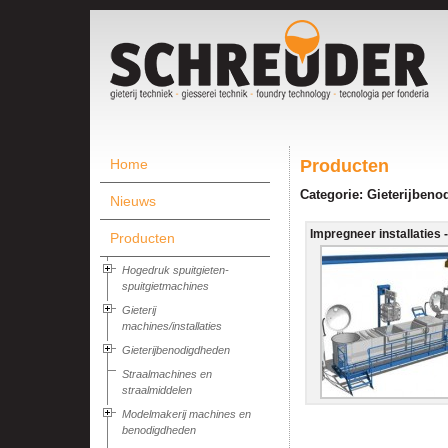
Home
Producten
Categorie: Gieterijben
Nieuws
Impregneer installaties -.
Producten
Hogedruk spuitgieten-
spuitgietmachines
Gieterij
machines/installaties
Gieterijbenodigdheden
Straalmachines en
straalmiddelen
Modelmakerij machines en
benodigdheden