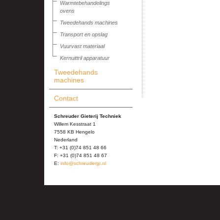
Warmtebehandelings
ovens
Tweedehands machines
Transport en opslag
Vuurvast materiaal
Kernuittril apparatuur
Tweedehands
machines
Contact
Schreuder Gieterij Techniek
Willem Kesstraat 1
7558 KB Hengelo
Nederland
T: +31 (0)74 851 48 66
F: +31 (0)74 851 48 67
E:
info@schreudergt.nl