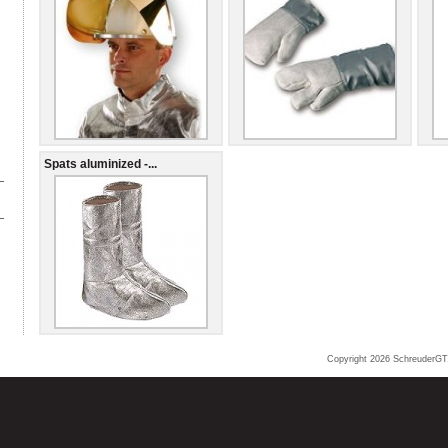
Spats aluminized -...
Copyright 2026
SchreuderGT.