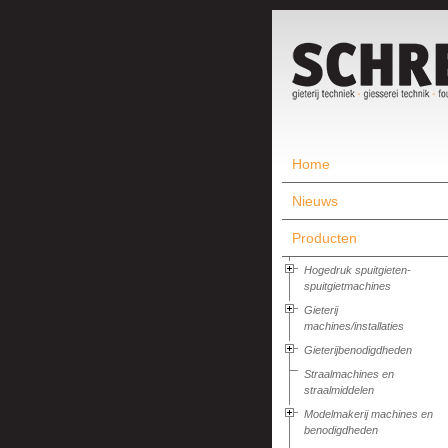
Home
Nieuws
Producten
Hogedruk spuitgieten-
spuitgietmachines
Gieterij
machines/installaties
Gieterijbenodigdheden
Straalmachines en
straalmiddelen
Modelmakerij machines en
benodigdheden