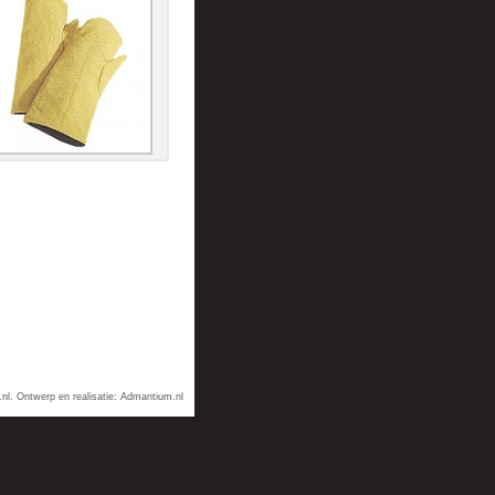
nl
. Ontwerp en realisatie:
Admantium.nl