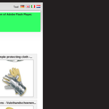
Taal:
on of Adobe Flash Player.
ple protecting cloth -...
ens - Vuisthandschoenen...