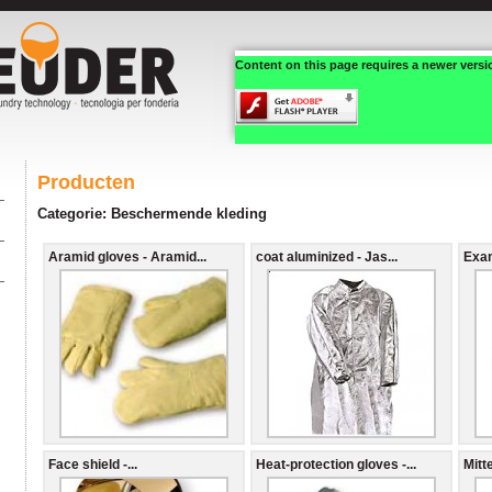
Content on this page requires a newer versi
Producten
Categorie: Beschermende kleding
Aramid gloves - Aramid...
coat aluminized - Jas...
Exam
Face shield -...
Heat-protection gloves -...
Mitt