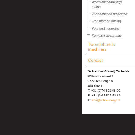
Warmtebehandelings
ovens
Tweedehands machines
Transport en opslag
Vuurvast materiaal
Kernuittril apparatuur
Tweedehands
machines
Contact
Schreuder Gieterij Techniek
Willem Kesstraat 1
7558 KB Hengelo
Nederland
T: +31 (0)74 851 48 66
F: +31 (0)74 851 48 67
E:
info@schreudergt.nl