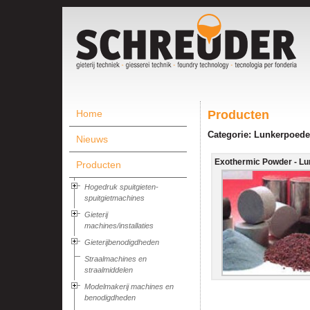
Home
Producten
Categorie: Lunkerpoede
Nieuws
Exothermic Powder - Lun
Producten
Hogedruk spuitgieten-
spuitgietmachines
Gieterij
machines/installaties
Gieterijbenodigdheden
Straalmachines en
straalmiddelen
Modelmakerij machines en
benodigdheden