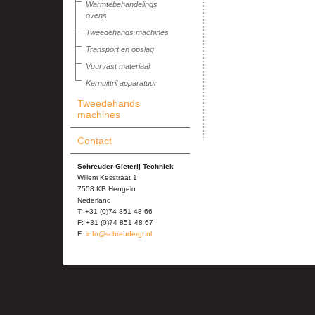
Warmtebehandelings
ovens
Tweedehands machines
Transport en opslag
Vuurvast materiaal
Kernuittril apparatuur
Tweedehands
machines
Contact
Schreuder Gieterij Techniek
Willem Kesstraat 1
7558 KB Hengelo
Nederland
T: +31 (0)74 851 48 66
F: +31 (0)74 851 48 67
E:
info@schreudergt.nl