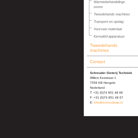
Warmtebehandelings
ovens
Tweedehands machines
Transport en opslag
Vuurvast materiaal
Kernuittril apparatuur
Tweedehands
machines
Contact
Schreuder Gieterij Techniek
Willem Kesstraat 1
7558 KB Hengelo
Nederland
T: +31 (0)74 851 48 66
F: +31 (0)74 851 48 67
E:
info@schreudergt.nl