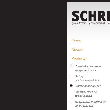
Home
Nieuws
Producten
Hogedruk spuitgieten-
spuitgietmachines
Gieterij
machines/installaties
Gieterijbenodigdheden
Straalmachines en
straalmiddelen
Modelmakerij machines en
benodigdheden