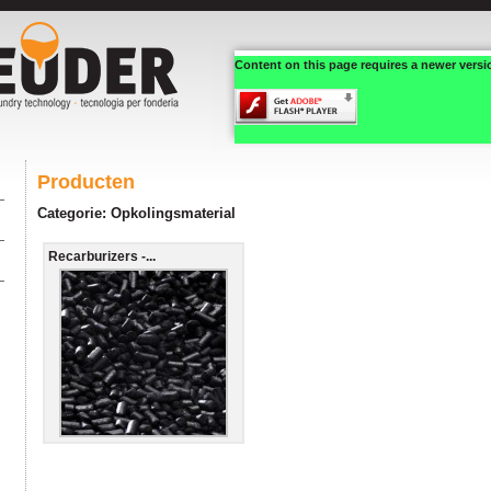
Content on this page requires a newer versi
Producten
Categorie: Opkolingsmaterial
Recarburizers -...