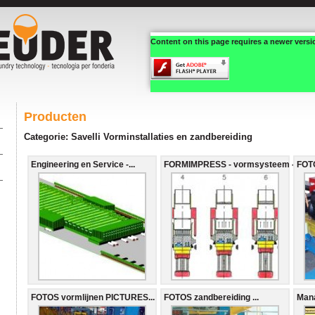
Content on this page requires a newer versi
Producten
Categorie: Savelli Vorminstallaties en zandbereiding
Engineering en Service -...
FORMIMPRESS - vormsysteem -...
FOTO
FOTOS vormlijnen PICTURES...
FOTOS zandbereiding ...
Mana