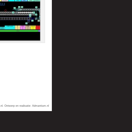
nl
. Ontwerp en realisatie:
Admantium.nl