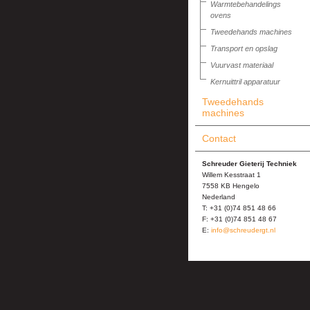
Warmtebehandelings
ovens
Tweedehands machines
Transport en opslag
Vuurvast materiaal
Kernuittril apparatuur
Tweedehands
machines
Contact
Schreuder Gieterij Techniek
Willem Kesstraat 1
7558 KB Hengelo
Nederland
T: +31 (0)74 851 48 66
F: +31 (0)74 851 48 67
E:
info@schreudergt.nl