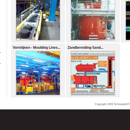
Vormlijnen - Moulding Lines...
Zandbereiding-Sand...
Copyright 2026
SchreuderGT.