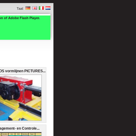
Taal:
on of Adobe Flash Player.
S vormlijnen PICTURES...
gement- en Controle...