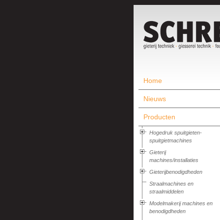
Home
Nieuws
Producten
Hogedruk spuitgieten-
spuitgietmachines
Gieterij
machines/installaties
Gieterijbenodigdheden
Straalmachines en
straalmiddelen
Modelmakerij machines en
benodigdheden