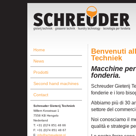
Home
Benvenuti al
Techniek
News
Macchine per 
Prodotti
fonderia.
Second hand machines
Schreuder Gieterij Te
fonderie e i loro biso
Contact
Abbiamo più di 30 ann
Schreuder Gieterij Techniek
settore del commercio
Willem Kesstraat 1
7558 KB Hengelo
Noi conosciamo il me
Nederland
qualità e strategie pe
T: +31 (0)74 851 48 66
F: +31 (0)74 851 48 67
E:
info@schreudergt.nl