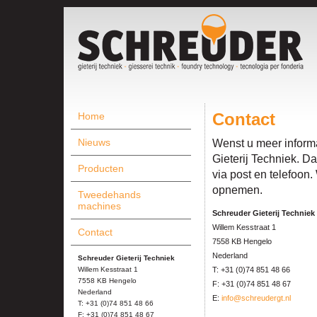
Home
Contact
Nieuws
Wenst u meer informa
Gieterij Techniek. D
Producten
via post en telefoon.
opnemen.
Tweedehands
machines
Schreuder Gieterij Techniek
Willem Kesstraat 1
Contact
7558 KB Hengelo
Nederland
Schreuder Gieterij Techniek
Willem Kesstraat 1
T: +31 (0)74 851 48 66
7558 KB Hengelo
F: +31 (0)74 851 48 67
Nederland
E:
info@schreudergt.nl
T: +31 (0)74 851 48 66
F: +31 (0)74 851 48 67