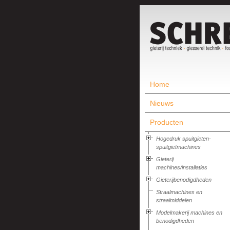
Home
Nieuws
Producten
Hogedruk spuitgieten-
spuitgietmachines
Gieterij
machines/installaties
Gieterijbenodigdheden
Straalmachines en
straalmiddelen
Modelmakerij machines en
benodigdheden