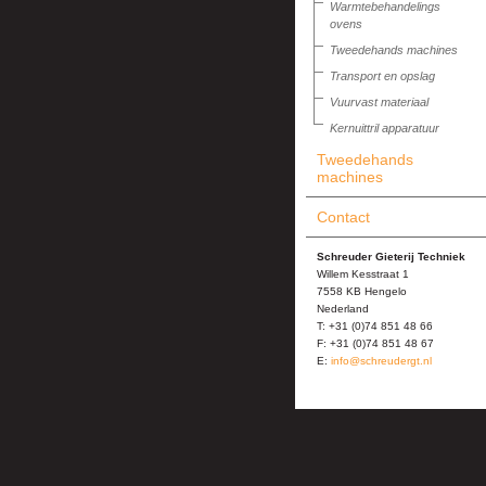
Warmtebehandelings
ovens
Tweedehands machines
Transport en opslag
Vuurvast materiaal
Kernuittril apparatuur
Tweedehands
machines
Contact
Schreuder Gieterij Techniek
Willem Kesstraat 1
7558 KB Hengelo
Nederland
T: +31 (0)74 851 48 66
F: +31 (0)74 851 48 67
E:
info@schreudergt.nl