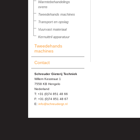
Warmtebehandelings
ovens
Tweedehands machines
Transport en opslag
Vuurvast materiaal
Kernuittril apparatuur
Tweedehands
machines
Contact
Schreuder Gieterij Techniek
Willem Kesstraat 1
7558 KB Hengelo
Nederland
T: +31 (0)74 851 48 66
F: +31 (0)74 851 48 67
E:
info@schreudergt.nl