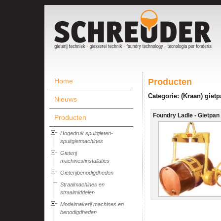
Home
Producten
Categorie: (Kraan) giet
Nieuws
Foundry Ladle - Gietpan -
Producten
Hogedruk spuitgieten-
spuitgietmachines
Gieterij
machines/installaties
Gieterijbenodigdheden
Straalmachines en
straalmiddelen
Modelmakerij machines en
benodigdheden