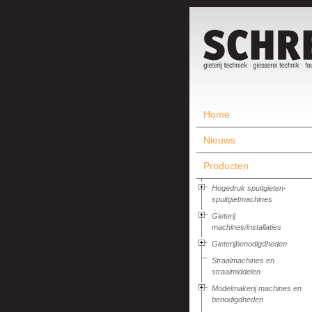
Home
Nieuws
Producten
Hogedruk spuitgieten-
spuitgietmachines
Gieterij
machines/installaties
Gieterijbenodigdheden
Straalmachines en
straalmiddelen
Modelmakerij machines en
benodigdheden