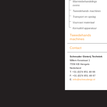
Warmtebehandelings
ovens
Tweedehands machines
Transport en opslag
Vuurvast materiaal
Kernuittril apparatuur
Tweedehands
machines
Contact
Schreuder Gieterij Techniek
Willem Kesstraat 1
7558 KB Hengelo
Nederland
T: +31 (0)74 851 48 66
F: +31 (0)74 851 48 67
E:
info@schreudergt.nl