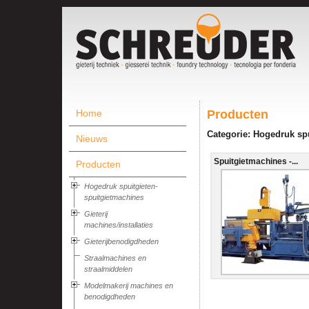
Home
Producten
Categorie: Hogedruk sp
Nieuws
Spuitgietmachines -...
Producten
Hogedruk spuitgieten-
spuitgietmachines
Gieterij
machines/installaties
Gieterijbenodigdheden
Straalmachines en
straalmiddelen
Modelmakerij machines en
benodigdheden