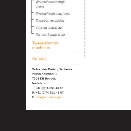
Warmtebehandelings
ovens
Tweedehands machines
Transport en opslag
Vuurvast materiaal
Kernuittril apparatuur
Tweedehands
machines
Contact
Schreuder Gieterij Techniek
Willem Kesstraat 1
7558 KB Hengelo
Nederland
T: +31 (0)74 851 48 66
F: +31 (0)74 851 48 67
E:
info@schreudergt.nl