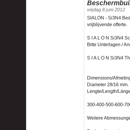
Beschermbuiz
vrijdag 8 juni 2012
SIALON - Si3N4 Bes
vrijblijvende offerte.
S I A L O N Si3N4 S
Bitte Unterlagen / A
S I A L O N Si3N4 Th
Dimensions/Afmeti
Diameter 28/16 mm.
Lengte/Length/Läng
300-400-500-600-7
Weitere Abmessunge