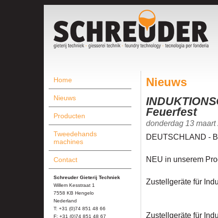
Home
Nieuws
Nieuws
INDUKTIONS
Feuerfest
Producten
donderdag 13 maart
Tweedehands
DEUTSCHLAND - B
machines
NEU in unserem Pr
Contact
Schreuder Gieterij Techniek
Zustellgeräte für In
Willem Kesstraat 1
7558 KB Hengelo
Nederland
T: +31 (0)74 851 48 66
Zustellgeräte für Ind
F: +31 (0)74 851 48 67