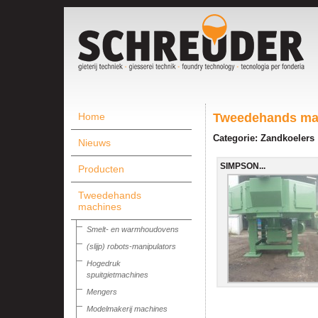
Home
Tweedehands ma
Categorie: Zandkoelers
Nieuws
SIMPSON...
Producten
Tweedehands
machines
Smelt- en warmhoudovens
(slijp) robots-manipulators
Hogedruk
spuitgietmachines
Mengers
Modelmakerij machines