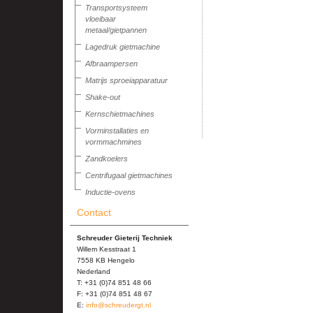
Transportsysteem
vloeibaar
metaal/gietpannen
Lagedruk gietmachine
Afbraampersen
Matrijs sproeiapparatuur
Shake-out
Kernschietmachines
Vorminstallaties en
vormmachmines
Zandkoelers
Centrifugaal gietmachines
Inductie-ovens
Contact
Schreuder Gieterij Techniek
Willem Kesstraat 1
7558 KB Hengelo
Nederland
T: +31 (0)74 851 48 66
F: +31 (0)74 851 48 67
E:
info@schreudergt.nl