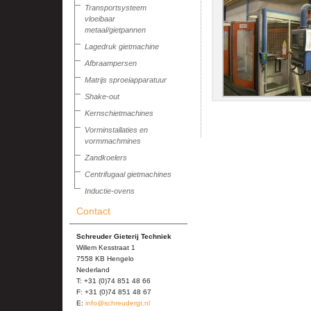
Transportsysteem
vloeibaar
metaal/gietpannen
Lagedruk gietmachine
Afbraampersen
Matrijs sproeiapparatuur
Shake-out
Kernschietmachines
Vorminstallaties en
vormmachmines
Zandkoelers
Centrifugaal gietmachines
Inductie-ovens
Contact
Schreuder Gieterij Techniek
Willem Kesstraat 1
7558 KB Hengelo
Nederland
T: +31 (0)74 851 48 66
F: +31 (0)74 851 48 67
E:
info@schreudergt.nl