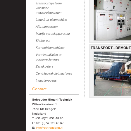
Transportsysteem
vloeibaar
metaal/gietpannen
Lagedruk gietmachine
Afbraampersen
Matrijs sproeiapparatuur
Shake-out
TRANSPORT - DEMONTA
Kernschietmachines
Vorminstallaties en
vormmachmines
Zandkoelers
Centrifugaal gietmachines
Inductie-ovens
Contact
Schreuder Gieterij Techniek
Willem Kesstraat 1
7558 KB Hengelo
Nederland
T: +31 (0)74 851 48 66
F: +31 (0)74 851 48 67
E:
info@schreudergt.nl