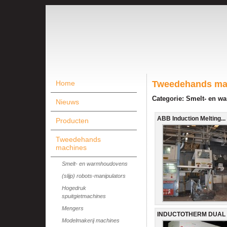
Home
Tweedehands ma
Categorie: Smelt- en 
Nieuws
ABB Induction Melting...
Producten
Tweedehands
machines
Smelt- en warmhoudovens
(slijp) robots-manipulators
Hogedruk
spuitgietmachines
Mengers
INDUCTOTHERM DUAL T
Modelmakerij machines