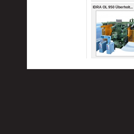
IDRA OL 950 Überholt...