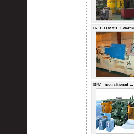
FRECH DAM 100 Warmka
IDRA - reconditioned -...