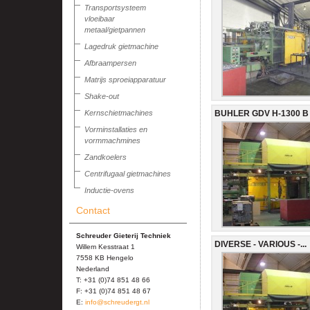
Transportsysteem
vloeibaar
metaal/gietpannen
Lagedruk gietmachine
Afbraampersen
Matrijs sproeiapparatuur
Shake-out
BUHLER GDV H-1300 B (
Kernschietmachines
Vorminstallaties en
vormmachmines
Zandkoelers
Centrifugaal gietmachines
Inductie-ovens
Contact
Schreuder Gieterij Techniek
DIVERSE - VARIOUS -...
Willem Kesstraat 1
7558 KB Hengelo
Nederland
T: +31 (0)74 851 48 66
F: +31 (0)74 851 48 67
E:
info@schreudergt.nl