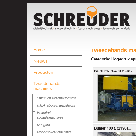
Home
Tweedehands ma
Categorie: Hogedruk sp
Nieuws
BUHLER H-400 B -DC ...
Producten
Tweedehands
machines
Smelt- en warmhoudovens
(slijp) robots-manipulators
Hogedruk
spuitgietmachines
Mengers
Buhler 400 t. (1990)...
Modelmakerij machines