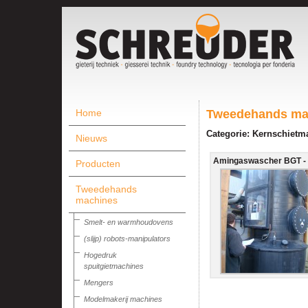
Home
Tweedehands ma
Categorie: Kernschietm
Nieuws
Amingaswascher BGT - 
Producten
Tweedehands
machines
Smelt- en warmhoudovens
(slijp) robots-manipulators
Hogedruk
spuitgietmachines
Mengers
Modelmakerij machines