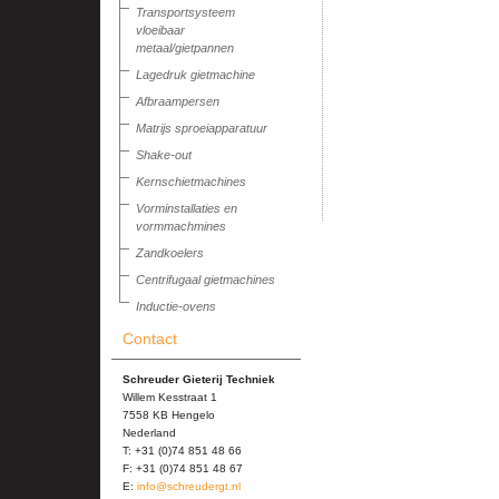
Transportsysteem
vloeibaar
metaal/gietpannen
Lagedruk gietmachine
Afbraampersen
Matrijs sproeiapparatuur
Shake-out
Kernschietmachines
Vorminstallaties en
vormmachmines
Zandkoelers
Centrifugaal gietmachines
Inductie-ovens
Contact
Schreuder Gieterij Techniek
Willem Kesstraat 1
7558 KB Hengelo
Nederland
T: +31 (0)74 851 48 66
F: +31 (0)74 851 48 67
E:
info@schreudergt.nl