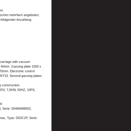
en.
 Wochen mehrfach angeboten,
nachfolgender Anzahlung
 carriage with vacuum
ub 40mm. Gassing plate 1000 x
70mm. Electronic control
NT33. Several gassing plates
 construction.
420V, 7,5KW, 50HZ, 10PS,
00
Serie: 00466898002,
omas, Type: D63C2P, Serie: