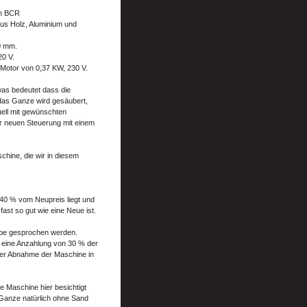
en BCR
us Holz, Aluminium und
0 mm.
20 V.
Motor von 0,37 KW, 230 V.
 was bedeutet dass die
 das Ganze wird gesäubert,
uell mit gewünschten
er neuen Steuerung mit einem
hine, die wir in diesem
 40 % vom Neupreis liegt und
fast so gut wie eine Neue ist.
gabe gesprochen werden.
e eine Anzahlung von 30 % der
der Abnahme der Maschine in
ie Maschine hier besichtigt
 Ganze natürlich ohne Sand