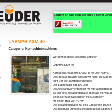
Content on this page requires a newer versi
LAEMPE KSM 40
Categorie: Kernschietmachines
Wir können diese Maschine anbieten
LAEMPE KSM 40
Kernschießmaschine LAEMPE 40 Liter KSM40
Das genaue Baujahr wissen wir nicht, die Masch
kurz vor der Jahrtausendwende.
Der Luftbehälter hat 100 Liter
Die Aufspannvorrichtung ist mit Vakuumplatten b
Es gibt eine Begasungsplatte ebenfalls mit Vak
Einen Kernaustragschlitten mit Ausstoßern
Mit einem Hub von 40 mm
Die Begasungsplatte hat eine Größe von 1000 
Die maximale Öffnung zwischen beiden Spannvo