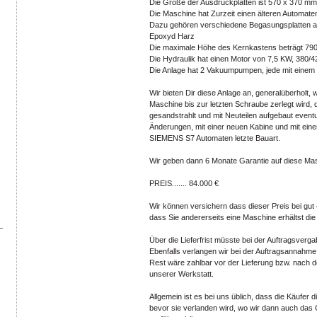
Die Größe der Ausdrückplatten ist 570 x 370 mm
Die Maschine hat Zurzeit einen älteren Automat
Dazu gehören verschiedene Begasungsplatten a
Epoxyd Harz
Die maximale Höhe des Kernkastens beträgt 79
Die Hydraulik hat einen Motor von 7,5 KW, 380/4
Die Anlage hat 2 Vakuumpumpen, jede mit einem 
Wir bieten Dir diese Anlage an, generalüberholt,
Maschine bis zur letzten Schraube zerlegt wird,
gesandstrahlt und mit Neuteilen aufgebaut event
Änderungen, mit einer neuen Kabine und mit ein
SIEMENS S7 Automaten letzte Bauart.
Wir geben dann 6 Monate Garantie auf diese Masc
PREIS....... 84.000 €
Wir können versichern dass dieser Preis bei gut
dass Sie andererseits eine Maschine erhältst die 
Über die Lieferfrist müsste bei der Auftragsver
Ebenfalls verlangen wir bei der Auftragsannahm
Rest wäre zahlbar vor der Lieferung bzw. nach 
unserer Werkstatt.
Allgemein ist es bei uns üblich, dass die Käufer d
bevor sie verlanden wird, wo wir dann auch das