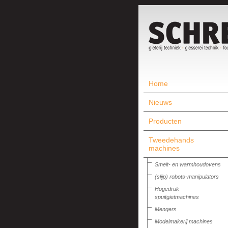
Home
Nieuws
Producten
Tweedehands
machines
Smelt- en warmhoudovens
(slijp) robots-manipulators
Hogedruk
spuitgietmachines
Mengers
Modelmakerij machines