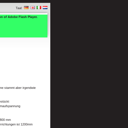
Taal:
on of Adobe Flash Player.
ine stammt aber irgendwie
estückt
uumaufspannung
x 800 mm
rrichtungen ist 1200mm