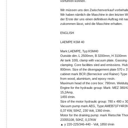
vorführen können.
Wir müssen uns den Zwischenverkauf vorbehalt
Wir haben nämlich die Maschine in den letzten
der Erste der uns einen definitiven Auftrag mit 
zukommen lässt, wird die Maschine erhalten.
ENGLISH
LAEMPE KSM 40
Mark:LAEMPE, Typ:KSM40
Outside dim.:L 2500mm, B 3200mm, H 3100mm
Air tank 100L clamp with vacuum plate. Gassing
clamping. Core facilities sled and emissions. H
800mm. Size of the disengagement plate 570 x 3
cabinet mark BCR (Bernecker und Rainer) Type 
from wood, aluminium, and epoxy resin.
Maximum head of the core box: 790mm. Weldubg
Engine for the hydraulic group: Mark: MEZ 380/
15,2Amp,
1455 t/min.
Size of the motor hydraulic group: 780 x 480 x 3
Vacuum pump mark AEG, Type:AMEB71FY4R3N, 
0,37 KW, 50HZ, 230 Volt, 1360 t/min.
Motor for the draining pump: mark Rietschle Th
23355108, 50HZ, 0,37KW
▲ y 220-225/346-440 - Volt, 1850 t/min