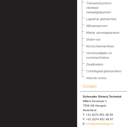
Transportsysteem
vloeibaar
metaal/gietpannen
Lagedruk gietmachine
Afbraampersen
Matrijs sproeiapparatuur
Shake-out
Kernschietmachines
Vorminstallaties en
vormmachmines
Zandkoelers
Centrifugaal gietmachines
Inductie-ovens
Contact
Schreuder Gieterij Techniek
Willem Kesstraat 1
7558 KB Hengelo
Nederland
T: +31 (0)74 851 48 66
F: +31 (0)74 851 48 67
E:
info@schreudergt.nl