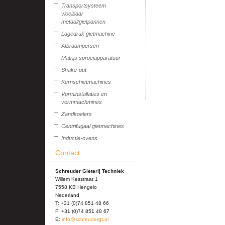
Transportsysteem
vloeibaar
metaal/gietpannen
Lagedruk gietmachine
Afbraampersen
Matrijs sproeiapparatuur
Shake-out
Kernschietmachines
Vorminstallaties en
vormmachmines
Zandkoelers
Centrifugaal gietmachines
Inductie-ovens
Contact
Schreuder Gieterij Techniek
Willem Kesstraat 1
7558 KB Hengelo
Nederland
T: +31 (0)74 851 48 66
F: +31 (0)74 851 48 67
E:
info@schreudergt.nl