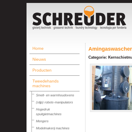
Home
Amingaswascher
Categorie: Kernschietm
Nieuws
Producten
Tweedehands
machines
Smelt- en warmhoudovens
(slijp) robots-manipulators
Hogedruk
spuitgietmachines
Mengers
Modelmakerij machines