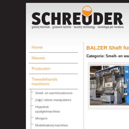
Home
BALZER Shaft fu
Categorie: Smelt- en 
Nieuws
Producten
Tweedehands
machines
Smelt- en warmhoudovens
(slijp) robots-manipulators
Hogedruk
spuitgietmachines
Mengers
Modelmakerij machines