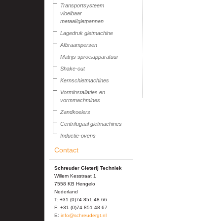
Transportsysteem
vloeibaar
metaal/gietpannen
Lagedruk gietmachine
Afbraampersen
Matrijs sproeiapparatuur
Shake-out
Kernschietmachines
Vorminstallaties en
vormmachmines
Zandkoelers
Centrifugaal gietmachines
Inductie-ovens
Contact
Schreuder Gieterij Techniek
Willem Kesstraat 1
7558 KB Hengelo
Nederland
T: +31 (0)74 851 48 66
F: +31 (0)74 851 48 67
E:
info@schreudergt.nl