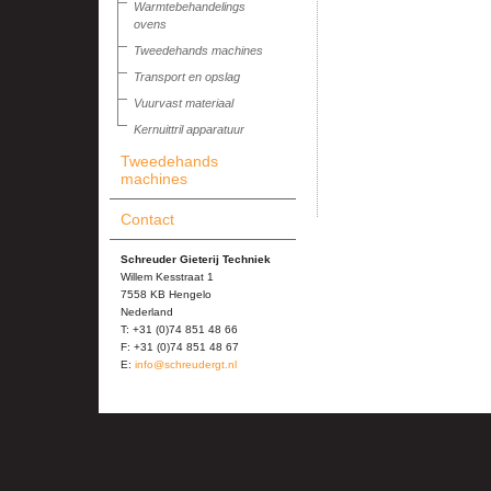
Warmtebehandelings
ovens
Tweedehands machines
Transport en opslag
Vuurvast materiaal
Kernuittril apparatuur
Tweedehands
machines
Contact
Schreuder Gieterij Techniek
Willem Kesstraat 1
7558 KB Hengelo
Nederland
T: +31 (0)74 851 48 66
F: +31 (0)74 851 48 67
E:
info@schreudergt.nl