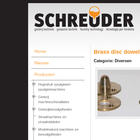
Home
Brass disc dowel
Categorie: Diversen
Nieuws
Producten
Hogedruk spuitgieten-
spuitgietmachines
Gieterij
machines/installaties
Gieterijbenodigdheden
Straalmachines en
straalmiddelen
Modelmakerij machines en
benodigdheden