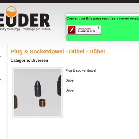
Content on this page requires a newer versi
Plug & Socketdowel - Dübel - Dübel
Categorie: Diversen
Plug & socket dowel
Dübel
Dübel