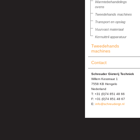
Warmtebehandelings
ovens
Tweedehands machines
Transport en opslag
Vuurvast materiaal
Kernuittril apparatuur
Tweedehands
machines
Contact
Schreuder Gieterij Techniek
Willem Kesstraat 1
7558 KB Hengelo
Nederland
T: +31 (0)74 851 48 66
F: +31 (0)74 851 48 67
E:
info@schreudergt.nl