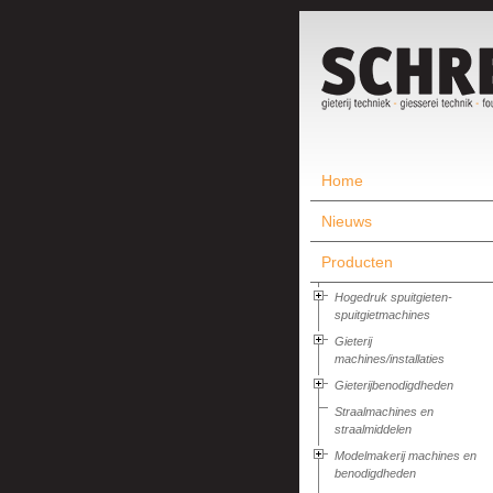
Home
Nieuws
Producten
Hogedruk spuitgieten-
spuitgietmachines
Gieterij
machines/installaties
Gieterijbenodigdheden
Straalmachines en
straalmiddelen
Modelmakerij machines en
benodigdheden