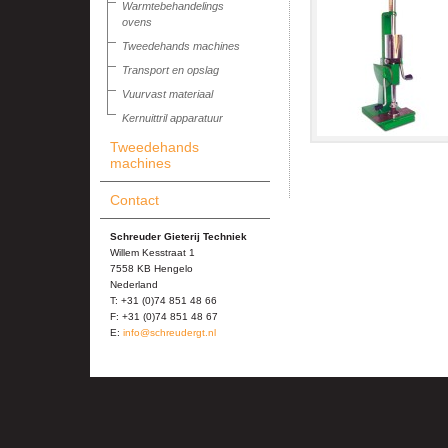
Warmtebehandelings
ovens
Tweedehands machines
Transport en opslag
Vuurvast materiaal
Kernuittril apparatuur
Tweedehands
machines
Contact
Schreuder Gieterij Techniek
Willem Kesstraat 1
7558 KB Hengelo
Nederland
T: +31 (0)74 851 48 66
F: +31 (0)74 851 48 67
E:
info@schreudergt.nl