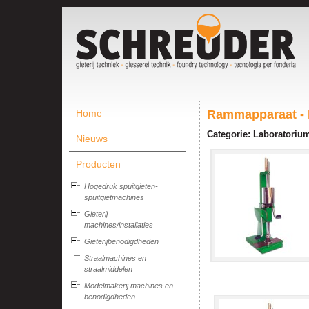
Home
Rammapparaat -
Categorie: Laboratorium
Nieuws
Producten
Hogedruk spuitgieten-
spuitgietmachines
Gieterij
machines/installaties
Gieterijbenodigdheden
Straalmachines en
straalmiddelen
Modelmakerij machines en
benodigdheden