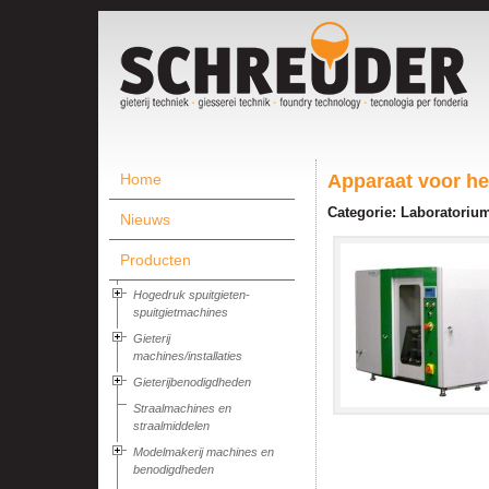
Home
Apparaat voor h
Categorie: Laboratorium
Nieuws
Producten
Hogedruk spuitgieten-
spuitgietmachines
Gieterij
machines/installaties
Gieterijbenodigdheden
Straalmachines en
straalmiddelen
Modelmakerij machines en
benodigdheden