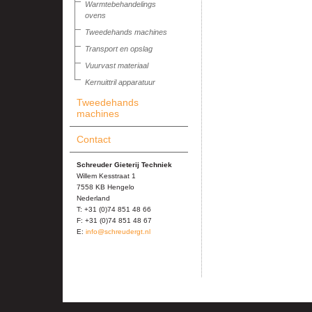
Warmtebehandelings
ovens
Tweedehands machines
Transport en opslag
Vuurvast materiaal
Kernuittril apparatuur
Tweedehands
machines
Contact
Schreuder Gieterij Techniek
Willem Kesstraat 1
7558 KB Hengelo
Nederland
T: +31 (0)74 851 48 66
F: +31 (0)74 851 48 67
E:
info@schreudergt.nl