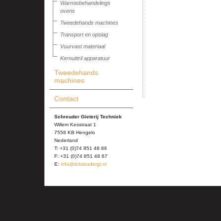
Warmtebehandelings
ovens
Tweedehands machines
Transport en opslag
Vuurvast materiaal
Kernuittril apparatuur
Tweedehands
machines
Contact
Schreuder Gieterij Techniek
Willem Kesstraat 1
7558 KB Hengelo
Nederland
T: +31 (0)74 851 48 66
F: +31 (0)74 851 48 67
E:
info@schreudergt.nl