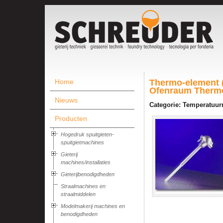
Home
Thermo-element 
Ofenraum Therm
Nieuws
Categorie: Temperatuur
Producten
Hogedruk spuitgieten-
spuitgietmachines
Gieterij
machines/installaties
Gieterijbenodigdheden
Straalmachines en
straalmiddelen
Modelmakerij machines en
benodigdheden