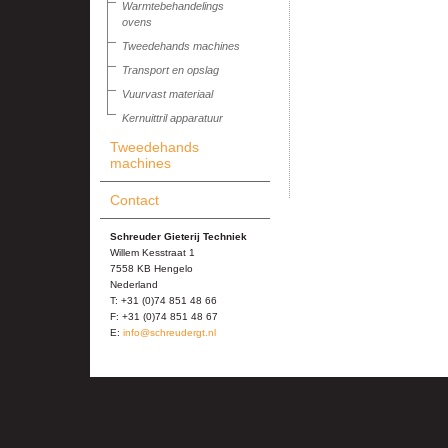
Warmtebehandelings
ovens
Tweedehands machines
Transport en opslag
Vuurvast materiaal
Kernuittril apparatuur
Tweedehands
machines
Contact
Schreuder Gieterij Techniek
Willem Kesstraat 1
7558 KB Hengelo
Nederland
T: +31 (0)74 851 48 66
F: +31 (0)74 851 48 67
E:
info@schreudergt.nl