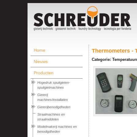
Home
Thermometers - 
Categorie: Temperatuur
Nieuws
Producten
Hogedruk spuitgieten-
spuitgietmachines
Gieterij
machines/installaties
Gieterijbenodigdheden
Straalmachines en
straalmiddelen
Modelmakerij machines en
benodigdheden