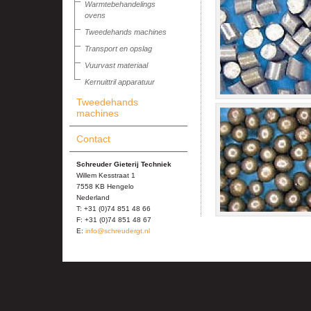
Warmtebehandelings
ovens
Tweedehands machines
Transport en opslag
Vuurvast materiaal
Kernuittril apparatuur
Tweedehands
machines
Contact
Schreuder Gieterij Techniek
Willem Kesstraat 1
7558 KB Hengelo
Nederland
T: +31 (0)74 851 48 66
F: +31 (0)74 851 48 67
E:
info@schreudergt.nl