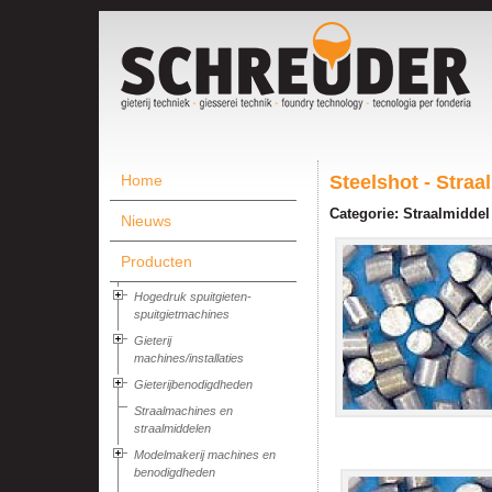
Home
Steelshot - Straal
Categorie: Straalmiddel
Nieuws
Producten
Hogedruk spuitgieten-
spuitgietmachines
Gieterij
machines/installaties
Gieterijbenodigdheden
Straalmachines en
straalmiddelen
Modelmakerij machines en
benodigdheden